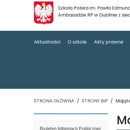
Szkoła Polska im. Pawła Edmund
Ambasadzie RP w Dublinie z sie
Aktualności
O szkole
Akty prawne
STRONA GŁÓWNA
/
STRONY BIP
/
Mająt
Ma
Biuletyn Informacji Publicznej