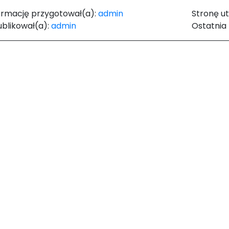
ormację przygotował(a):
admin
Stronę u
blikował(a):
admin
Ostatnia