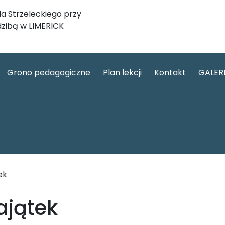
a Strzeleckiego przy
dzibą w LIMERICK
Grono pedagogiczne
Plan lekcji
Kontakt
GALER
ek
jątek