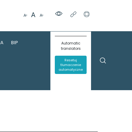
IA
BIP
Automatic
translators
Resetuj
tlumaczenie
automatyczne