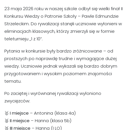
23 maja 2026 roku w naszej szkole odbył się wielki finał II
Konkursu Wiedzy o Patronie Szkoły – Pawle Edmundzie
Strzeleckim. Do rywalizacji stanęli uczniowie wyłonieni w
eliminacjach klasowych, którzy zmierzyli się w formie
teleturnieju „1 z 10”.
Pytania w konkursie były bardzo zróżnicowane – od
prostszych po naprawdę trudne i wymagające dużej
wiedzy. Uczniowie jednak wykazali się bardzo dobrym
przygotowaniem i wysokim poziomem znajomości
tematu.
Po zaciętej i wyrównanej rywalizacji wyłoniono
zwycięzców:
🥇
I miejsce
– Antonina (klasa 4a)
🥈
II miejsce
– Hanna (klasa 5b)
🥉
III miejsce
– Hanna (I LO)