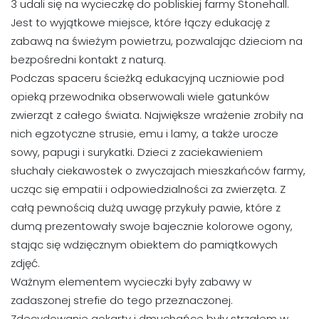
3 udali się na wycieczkę do pobliskiej farmy Stonehall.
Jest to wyjątkowe miejsce, które łączy edukację z
zabawą na świeżym powietrzu, pozwalając dzieciom na
bezpośredni kontakt z naturą.
Podczas spaceru ścieżką edukacyjną uczniowie pod
opieką przewodnika obserwowali wiele gatunków
zwierząt z całego świata. Największe wrażenie zrobiły na
nich egzotyczne strusie, emu i lamy, a także urocze
sowy, papugi i surykatki. Dzieci z zaciekawieniem
słuchały ciekawostek o zwyczajach mieszkańców farmy,
ucząc się empatii i odpowiedzialności za zwierzęta. Z
całą pewnością dużą uwagę przykuły pawie, które z
dumą prezentowały swoje bajecznie kolorowe ogony,
stając się wdzięcznym obiektem do pamiątkowych
zdjęć.
Ważnym elementem wycieczki były zabawy w
zadaszonej strefie do tego przeznaczonej.
Zdecydowanie gokarty i dmuchańce były strzałem w