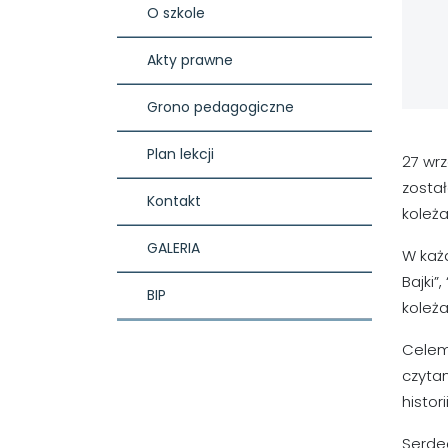
O szkole
Akty prawne
Grono pedagogiczne
Plan lekcji
27 wrz
został
Kontakt
koleża
GALERIA
W każd
Bajki”
BIP
koleża
Celem 
czyta
histor
Serdec