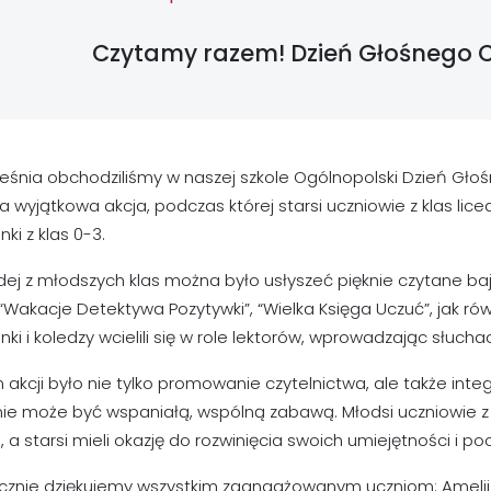
Czytamy razem! Dzień Głośnego C
eśnia obchodziliśmy w naszej szkole Ogólnopolski Dzień Głoś
a wyjątkowa akcja, podczas której starsi uczniowie z klas lic
nki z klas 0-3.
ej z młodszych klas można było usłyszeć pięknie czytane bajki
, “Wakacje Detektywa Pozytywki”, “Wielka Księga Uczuć”, jak ró
nki i koledzy wcielili się w role lektorów, wprowadzając słucha
akcji było nie tylko promowanie czytelnictwa, ale także integ
nie może być wspaniałą, wspólną zabawą. Młodsi uczniowie 
ii, a starsi mieli okazję do rozwinięcia swoich umiejętności i p
znie dziękujemy wszystkim zaangażowanym uczniom: Amelii P., Ku