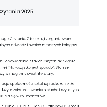
zytania 2025.
nego Czytania. Z tej okazji zorganizowana
ealnych odwiedzili swoich młodszych kolegów i
 i opowiadania z takich książek jak: “Mądre
wnież “Na wszystko jest sposób”. Starsze
czy w magiczny świat literatury.
racja społeczności szkolnej i pokazanie, że
z dużym zainteresowaniem słuchali czytanych
oczucia się w roli mentorów.
bie B., Łucji S., Hani C., Patrykowi P., Amelii