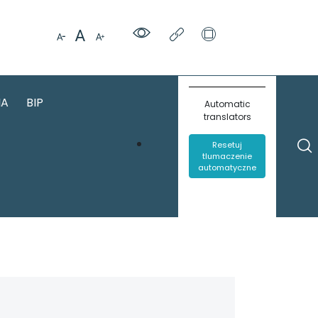
IA
BIP
Automatic
translators
Resetuj
tlumaczenie
automatyczne