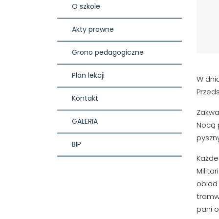
O szkole
Akty prawne
Grono pedagogiczne
Plan lekcji
W dnia
Przeds
Kontakt
Zakwat
GALERIA
Nocą 
pyszn
BIP
Każde
Milita
obiad 
tramw
pani o