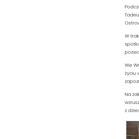
Podcz
Tadeu
Ostrow
W trak
spotka
pozwol
We Wr
życiu 
zapozn
Na zak
wzrusz
z dzie