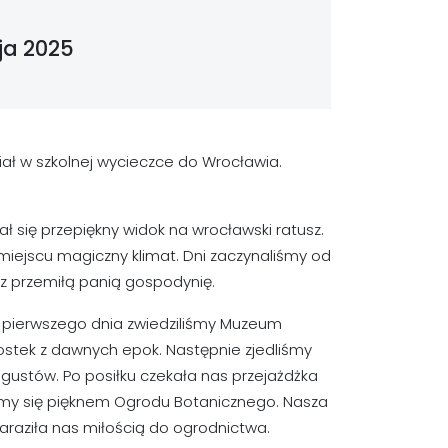
ja 2025
ział w szkolnej wycieczce do Wrocławia.
ł się przepiękny widok na wrocławski ratusz.
iejscu magiczny klimat. Dni zaczynaliśmy od
z przemiłą panią gospodynię.
d pierwszego dnia zwiedziliśmy Muzeum
wostek z dawnych epok. Następnie zjedliśmy
 gustów. Po posiłku czekała nas przejażdżka
my się pięknem Ogrodu Botanicznego. Nasza
zaraziła nas miłością do ogrodnictwa.