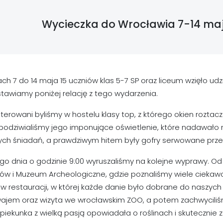
Wycieczka do Wrocławia 7-14 ma
ch 7 do 14 maja 15 uczniów klas 5-7 SP oraz liceum wzięło ud
tawiamy poniżej relację z tego wydarzenia.
erowani byliśmy w hostelu klasy top, z którego okien roztacza
podziwialiśmy jego imponujące oświetlenie, które nadawało m
ych śniadań, a prawdziwym hitem były gofry serwowane prze
go dnia o godzinie 9:00 wyruszaliśmy na kolejne wyprawy. O
riów i Muzeum Archeologiczne, gdzie poznaliśmy wiele cieka
w restauracji, w której każde danie było dobrane do naszych
ajem oraz wizyta we wrocławskim ZOO, a potem zachwyciliś
piekunka z wielką pasją opowiadała o roślinach i skutecznie 