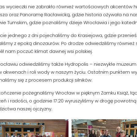
as wycieczki nie zabrakło również wartościowych akcentów 
sza oraz Panoramę Racławicką, gdzie historia ożywała na n
ie Tumskim, gdzie poznaliśmy dzieje Wrocławia i jego katedr
cie jednego z dni pojechaliśmy do Krasiejowa, gdzie przenieśl
liśmy z epoką dinozaurów. Po drodze odwiedziliśmy również ska
ił nam poczuć klimat dawnej wsi polskiej.
ocławiu odwiedziliśmy także Hydropolis – niezwykłe muzeum 
w akwenach i roli wody w naszym życiu. Ostatnim punktem wyc
aliśmy się z procesem produkcji silników.
ończenie pożegnaliśmy Wrocław w pięknym Zamku Książ, łączą
eń i radości, o godzinie 17:20 wyruszyliśmy w drogę powrotną 
dzictwa naszej ojczyzny.