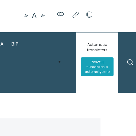
IA
BIP
Automatic
translators
Resetuj
tlumaczenie
automatyczne