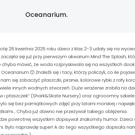
Oceanarium.
tę 26 kwietnia 2025 roku dzieci z klas 2-3 udały się na wyc
 zaczęła się już przy pierwszym akwarium Mind The Splash, któ
chyba mówić, że woda rozpryskiwała się na wszystkich dooko
Oceanarium.🙂 Znaleźli się i tacy, którzy policzyli, co ile poja
nam się zobaczyć płaszczki, piranie, kolorowe rybki z rafy kora
 wiele innych wodnych stworzeń. Duże wrażenie zrobiła na dzi
w i płaszczek” (Shark&Skate Nursery) oraz ogrooomny szkiele
yło się bez pamiątkowych zdjęć przy latarni morskiej i najwię
tkami… Chyba już dawno nie przeżywał takiego oblężenia.
dze powrotnej wszystkim dopisywał znakomity humor. Dzieci 
ni. Było naprawdę super! A do tego wszystkiego dopisała na
a wycieczka.:)