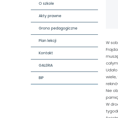
O szkole
Akty prawne
Grono pedagogiczne
Plan lekcji
W sobo
Frajda
Kontakt
muszę 
całym 
GALERIA
Udało 
wiele,
BIP
rekinó
Nie ob
pamią
W dro
tygod
świetn