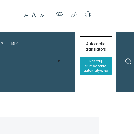
IA
BIP
Automatic
translators
Resetuj
tlumaczenie
automatyczne