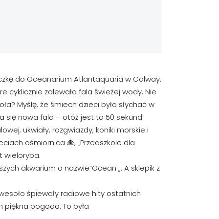
ieczkę do Oceanarium Atlantaquaria w Galway.
re cyklicznie zalewała fala świeżej wody. Nie
ła? Myślę, że śmiech dzieci było słychać w
wia się nowa fala – otóż jest to 50 sekund.
lowej, ukwiały, rozgwiazdy, koniki morskie i
eciach ośmiornica 🐙, „Przedszkole dla
t wieloryba.
kszych akwarium o nazwie”Ocean „. A sklepik z
wesoło śpiewały radiowe hity ostatnich
m piękna pogoda. To była