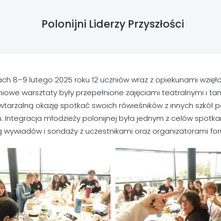
Polonijni Liderzy Przyszłości
ch 8–9 lutego 2025 roku 12 uczniów wraz z opiekunami wzięło 
owe warsztaty były przepełnione zajęciami teatralnymi i tane
tarzalną okazję spotkać swoich rówieśników z innych szkół pols
 Integracja młodzieży polonijnej była jednym z celów spotkan
g wywiadów i sondaży z uczestnikami oraz organizatorami fo