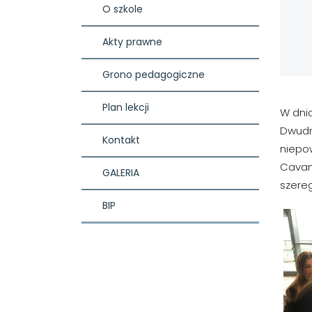
O szkole
Akty prawne
Grono pedagogiczne
Plan lekcji
W dnia
Dwudni
Kontakt
niepow
Cavan.
GALERIA
szere
BIP