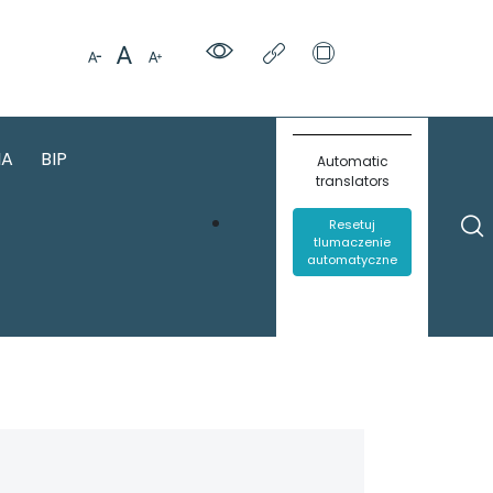
IA
BIP
Automatic
translators
Resetuj
tlumaczenie
automatyczne