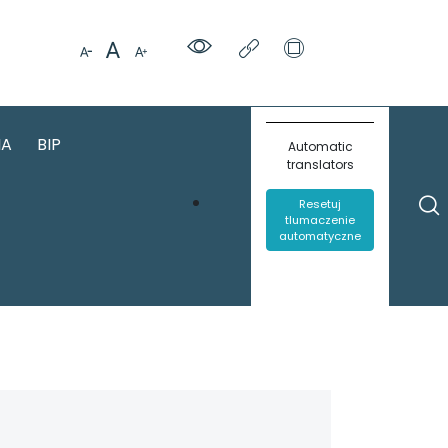
IA
BIP
Automatic
translators
Resetuj
tlumaczenie
automatyczne