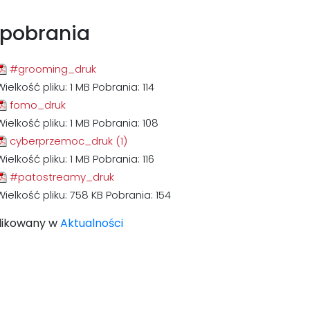
 pobrania
#grooming_druk
Wielkość pliku:
1 MB
Pobrania:
114
fomo_druk
Wielkość pliku:
1 MB
Pobrania:
108
cyberprzemoc_druk (1)
Wielkość pliku:
1 MB
Pobrania:
116
#patostreamy_druk
Wielkość pliku:
758 KB
Pobrania:
154
likowany w
Aktualności