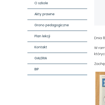
O szkole
Akty prawne
Grono pedagogiczne
Plan lekcji
Dnia 8
Kontakt
W ram
któryc
GALERIA
Zachę
BIP