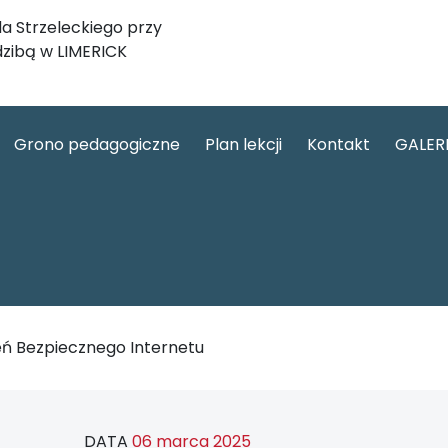
a Strzeleckiego przy
dzibą w LIMERICK
Grono pedagogiczne
Plan lekcji
Kontakt
GALER
eń Bezpiecznego Internetu
DATA
06 marca 2025