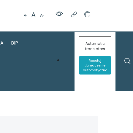
IA
BIP
Automatic
translators
Resetuj
tlumaczenie
automatyczne