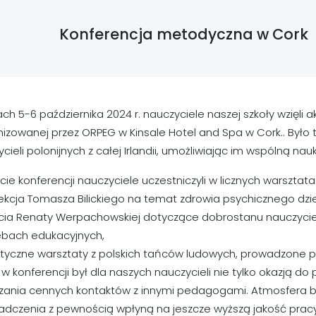
Konferencja metodyczna w Cork
ch 5-6 października 2024 r. nauczyciele naszej szkoły wzięli 
izowanej przez ORPEG w Kinsale Hotel and Spa w Cork.. Było
cieli polonijnych z całej Irlandii, umożliwiając im wspólną n
cie konferencji nauczyciele uczestniczyli w licznych warsztatac
ekcja Tomasza Bilickiego na temat zdrowia psychicznego dziec
cia Renaty Werpachowskiej dotyczące dobrostanu nauczycieli
ebach edukacyjnych,
ktyczne warsztaty z polskich tańców ludowych, prowadzone pr
 w konferencji był dla naszych nauczycieli nie tylko okazją do
zania cennych kontaktów z innymi pedagogami. Atmosfera był
adczenia z pewnością wpłyną na jeszcze wyższą jakość pracy 