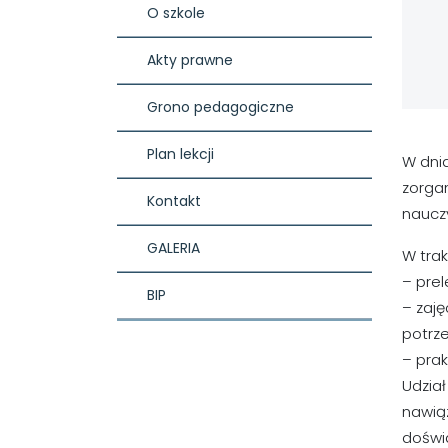
O szkole
Akty prawne
Grono pedagogiczne
Plan lekcji
W dnia
zorgan
Kontakt
nauczy
GALERIA
W trak
– prel
BIP
– zaję
potrz
– pra
Udział
nawią
doświ