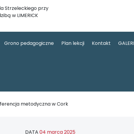
a Strzeleckiego przy
dzibą w LIMERICK
Grono pedagogiczne
Plan lekcji
Kontakt
GALER
ferencja metodyczna w Cork
DATA
04 marca 2025