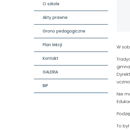
O szkole
Akty prawne
Grono pedagogiczne
Plan lekcji
W sob
Kontakt
Trady
gimnas
GALERIA
Dyrek
uczni
BIP
Nie m
Edukac
Podzię
To był