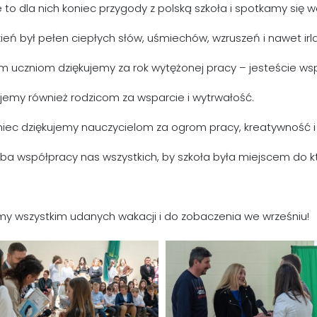
 to dla nich koniec przygody z polską szkoła i spotkamy się we
ień był pełen ciepłych słów, uśmiechów, wzruszeń i nawet ir
 uczniom dziękujemy za rok wytężonej pracy – jesteście wsp
jemy również rodzicom za wsparcie i wytrwałość.
niec dziękujemy nauczycielom za ogrom pracy, kreatywność 
eba współpracy nas wszystkich, by szkoła była miejscem do
my wszystkim udanych wakacji i do zobaczenia we wrześniu!