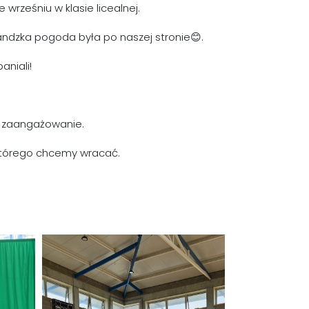
 wrześniu w klasie licealnej.
landzka pogoda była po naszej stronie😊.
aniali!
i zaangażowanie.
 którego chcemy wracać.