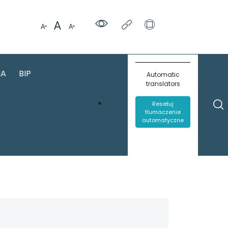
IA
BIP
Automatic
translators
Resetuj
tlumaczenie
automatyczne