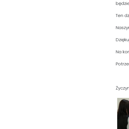
będzie
Ten dz
Naszym
Dzięku
Na ko
Potrz
Życzy