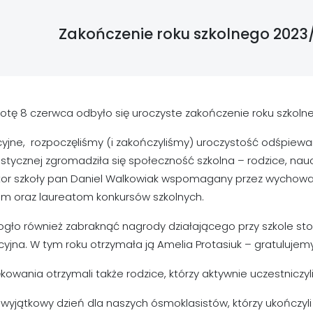
Zakończenie roku szkolnego 2023
otę 8 czerwca odbyło się uroczyste zakończenie roku szkoln
cyjne, rozpoczęliśmy (i zakończyliśmy) uroczystość odśpie
tycznej zgromadziła się społeczność szkolna – rodzice, nauc
tor szkoły pan Daniel Walkowiak wspomagany przez wychowa
om oraz laureatom konkursów szkolnych.
ogło również zabraknąć nagrody działającego przy szkole sto
yjna. W tym roku otrzymała ją Amelia Protasiuk – gratulujemy
kowania otrzymali także rodzice, którzy aktywnie uczestniczyli
 wyjątkowy dzień dla naszych ósmoklasistów, którzy ukończyl