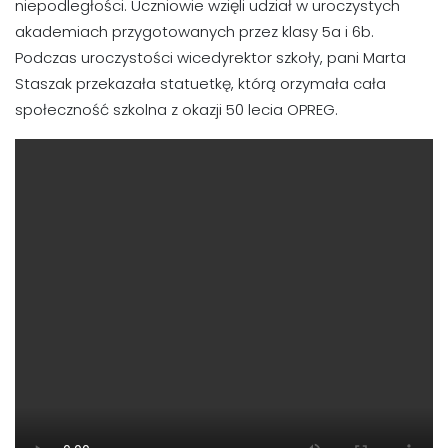
niepodległości. Uczniowie wzięli udział w uroczystych
akademiach przygotowanych przez klasy 5a i 6b.
Podczas uroczystości wicedyrektor szkoły, pani Marta
Staszak przekazała statuetkę, którą orzymała cała
społeczność szkolna z okazji 50 lecia OPREG.