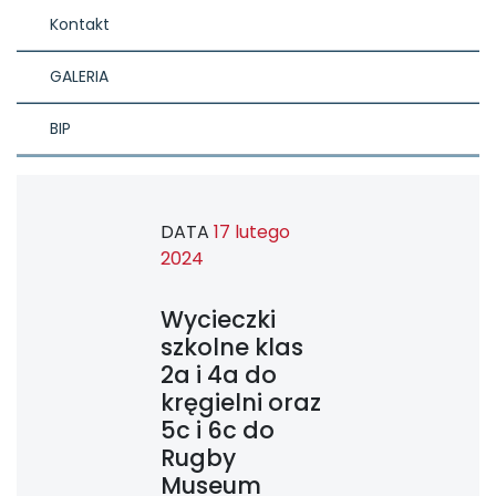
Kontakt
GALERIA
BIP
DATA
17 lutego
2024
Wycieczki
szkolne klas
2a i 4a do
kręgielni oraz
5c i 6c do
Rugby
Museum