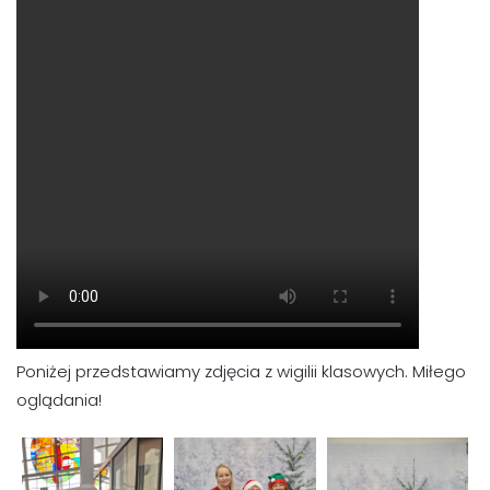
Poniżej przedstawiamy zdjęcia z wigilii klasowych. Miłego
oglądania!